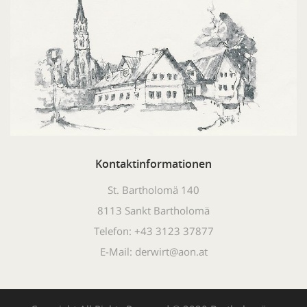
Kontaktinformationen
St. Bartholomä 140
8113 Sankt Bartholomä
Telefon: +43 3123 37877
E-Mail: derwirt@aon.at