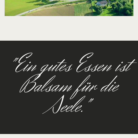
"Ein gutes Essen ist
Balsam für die
Seele."